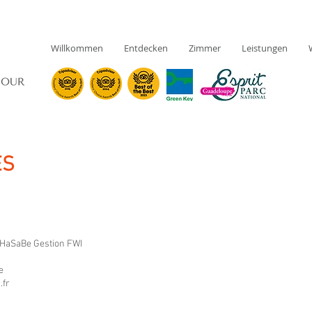
Willkommen
Entdecken
Zimmer
Leistungen
ES
 HaSaBe Gestion FWI
e
.fr