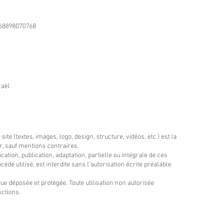
R68898070768
raël
e (textes, images, logo, design, structure, vidéos, etc.) est la
r, sauf mentions contraires.
ation, publication, adaptation, partielle ou intégrale de ces
édé utilisé, est interdite sans l’autorisation écrite préalable
e déposée et protégée. Toute utilisation non autorisée
nctions.