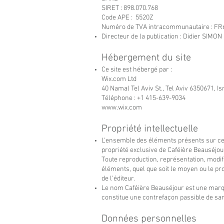
SIRET : 898.070.768
Code APE : 5520Z
Numéro de TVA intracommunautaire : F
Directeur de la publication : Didier SIMON
Hébergement du site
Ce site est hébergé par :
Wix.com Ltd
40 Namal Tel Aviv St., Tel Aviv 6350671, Is
Téléphone : +1 415-639-9034
www.wix.com
Propriété intellectuelle
L’ensemble des éléments présents sur ce sit
propriété exclusive de Caféière Beauséjou
Toute reproduction, représentation, modific
éléments, quel que soit le moyen ou le proc
de l’éditeur.
Le nom Caféière Beauséjour est une marqu
constitue une contrefaçon passible de sa
Données personnelles