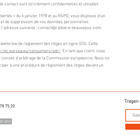
e contact sont strictement confidentielles et utilisées
.
ibertés » du 6 janvier 1978 et au RGPD, vous disposez d’un
ion et de suppression de vos données personnelles.
à l’adresse suivante : contact@cafeiere-beausejour.com.
teforme de règlement des litiges en ligne (OS). Cette
p://ec.europa.eu/consumers/odr/
. En tant que client, vous
 le conseil d'arbitrage de la Commission européenne. Nous ne
iciper à une procédure de règlement des litiges devant un
Tragen 
78 75 20
ie uns