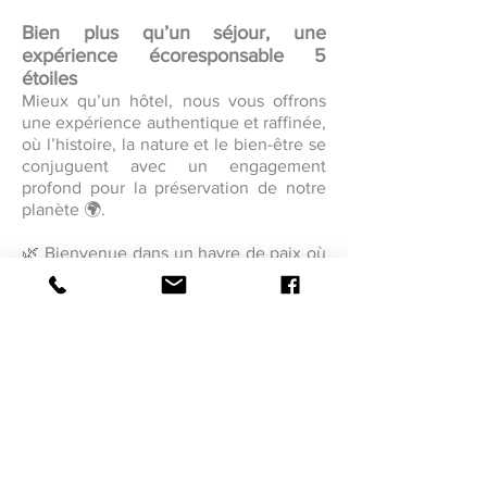
Bien plus qu’un séjour, une
expérience écoresponsable 5
étoiles
Mieux qu’un hôtel, nous vous offrons
une expérience authentique et raffinée,
où l’histoire, la nature et le bien-être se
conjuguent avec un engagement
profond pour la préservation de notre
planète 🌍.
🌿 Bienvenue dans un havre de paix où
chaque instant a du sens. Nous avons
hâte de vous accueillir et de partager
cette aventure avec vous !
CONTÁCTENOS
La única Pensión
Ecológica de Guadalupe