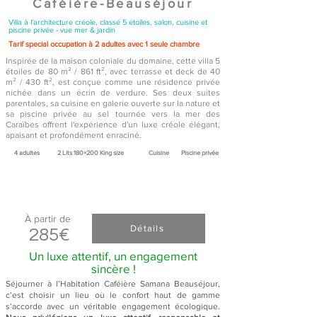
Caféière-Beauséjour
Villa à l'architecture créole, classé 5 étoiles, salon, cuisine et
piscine privée -
vue mer & jardin
Tarif special occupation à 2 adultes avec 1 seule chambre
Inspirée de la maison coloniale du domaine, cette villa 5
étoiles de 80 m² / 861 ft², avec terrasse et deck de 40
m²
/ 430 ft², est conçue comme une résidence privée
nichée dans un écrin de verdure. Ses deux suites
parentales, sa cuisine en galerie ouverte sur la nature et
sa piscine privée au sel tournée vers la mer des
Caraïbes offrent l'expérience d'un luxe créole élégant,
apaisant et profondément enraciné.
4 adultes​
2 Lits 180×200 King size
Cuisine
Piscine privée
À partir de
Détails
285
€
Un luxe attentif, un engagement
sincère !
Séjourner à l’Habitation Caféière Samana Beauséjour,
c’est choisir un lieu où le confort haut de gamme
s’accorde avec un véritable engagement écologique.