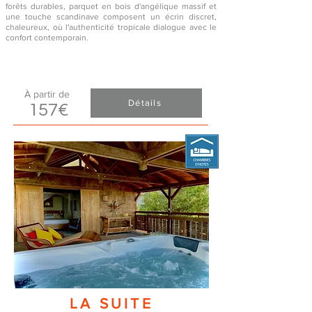
forêts durables, parquet en bois d'angélique massif et
une touche scandinave composent un écrin discret,
chaleureux, où l'authenticité tropicale dialogue avec le
confort contemporain.
À partir de
Détails
157
€
LA SUITE