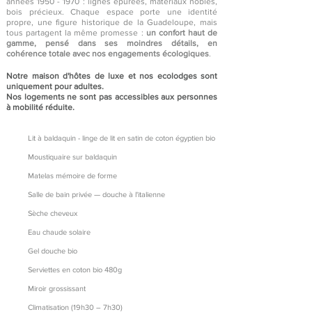
années
1950 - 1970
: lignes épurées, matériaux nobles,
bois précieux. Chaque espace porte une identité
propre, une figure historique de la Guadeloupe, mais
tous partagent la même promesse :
un confort haut de
gamme, pensé dans ses moindres détails, en
cohérence totale avec nos engagements écologiques
.
Notre maison d'hôtes de luxe et nos ecolodges sont
uniquement pour adultes.
Nos logements ne sont pas accessibles aux personnes
à mobilité réduite.
Lit à baldaquin - linge de lit en satin de coton égyptien bio
Moustiquaire sur baldaquin
Matelas mémoire de forme
Salle de bain privée — douche à l'italienne
Sèche cheveux
Eau chaude solaire
Gel douche bio
Serviettes en coton bio 480g
Miroir grossissant
Climatisation (19h30 – 7h30)