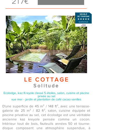
217
€
LE COTTAGE
Solitude
Ecolodge, kaz Kreyole classé 5 étoiles, salon, cuisine et piscine
privée au sel
vue mer - jardin et plantation de café cacao vanilles
D'une superficie de 45 m² / 148 ft², avec une terrasse-
galerie de 25 m² / 82 ft², salon, cuisine équipée et
piscine privative au sel, cet écolodge est une véritable
ancienne kaz kreyole pensée comme un cocon.
Intérieur tout de bois, fauteuils années 50 et tourne-
disque composent une atmosphère suspendue, à