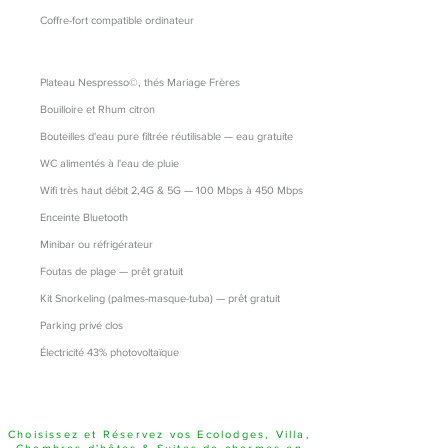
Coffre-fort compatible ordinateur
Plateau Nespresso©, thés Mariage Frères
Bouilloire et Rhum citron
Bouteilles d'eau pure filtrée réutilisable — eau gratuite
WC alimentés à l'eau de pluie
Wifi très haut débit 2,4G & 5G — 100 Mbps à 450 Mbps
Enceinte Bluetooth
Minibar ou réfrigérateur
Foutas de plage — prêt gratuit
Kit Snorkeling (palmes-masque-tuba) — prêt gratuit
Parking privé clos
Électricité 43% photovoltaïque
Choisissez et Réservez vos Ecolodges, Villa,
Chambres d'hôtes & Suites de charmes en