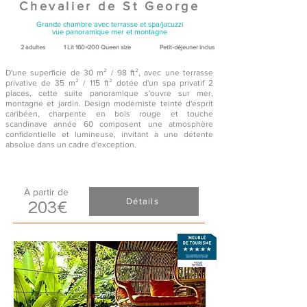
Chevalier de St George
Grande chambre avec terrasse et spa/jacuzzi
vue panoramique mer et montagne
2 adultes​
1 Lit 160×200 Queen size
Petit-déjeuner inclus
D'une superficie de 30 m² / 98 ft², avec une terrasse
privative de 35 m² / 115 ft² dotée d'un spa privatif 2
places, cette suite panoramique s'ouvre sur mer,
montagne et jardin. Design moderniste teinté d'esprit
caribéen, charpente en bois rouge et touche
scandinave année 60 composent une atmosphère
confidentielle et lumineuse, invitant à une détente
absolue dans un cadre d'exception.
À partir de
Détails
203
€