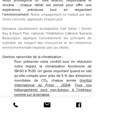
Nous privilégions un luxe attentif, responsable et
sincère : chaque détail est pensé pour offrir une
expérience précieuse tout en respectant
l’environnement
. Notre engagement se traduit par des
choix concrets, appliqués chaque jour.
Domaine doublement écolabellisé Clef Verte / Green
Key & Esprit Parc national, l’Habitation Caféière Samana
Beauséjour applique concrètement les principes de
sobriété, de respect des ressources et de cohérence
environnementale imposés par ces labels.
Gestion raisonnée de la climatisation :
Pour préserver votre confort tout en réduisant
notre impact, la climatisation fonctionne de
19h30 à 7h30. Un geste important quand on sait
qu’elle compte pour près de 5 % des émissions
mondiales de CO₂ chaque année
(
Institut
International du Froid , 2024
).
Tous nos
hébergements sont non-fumeur, à l’intérieur
comme sur la terrasse
.
Gestion raisonnée du linge de maison :
Le changement du linge de lit et des serviettes
est effectué uniquement à partir de la 4ᵉ nuit sur
demande, et exclusivement pour les séjours
d’une durée minimale de 7 nuits, conformément
à notre démarche écoresponsable
visant à