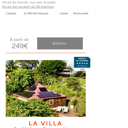
l'écart du monde, vue mer et jardin.
Accès par escalier de 30 marches
.
2 adultes​
1Lit 180×200 King size
Cuisine
Piscine privée
À partir de
Détails
249
€
LA VILLA