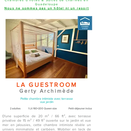
Guadeloupe
Nous ne sommes pas un hôtel ni un resort
LA GUESTROOM
Gerty Archimède
Petite chambre intimiste avec terrasse
vue jardin
2 adultes​
1 Lit 160×200 Queen size
Petit-déjeuner inclus
D'une superficie de 20 m² / 66 ft², avec terrasse
privative de 15 m² / 49 ft² ouverte sur le jardin et vue
mer en jalousies, cette chambre intimiste révèle un
univers minimaliste et caribéen. Mobilier en teck de