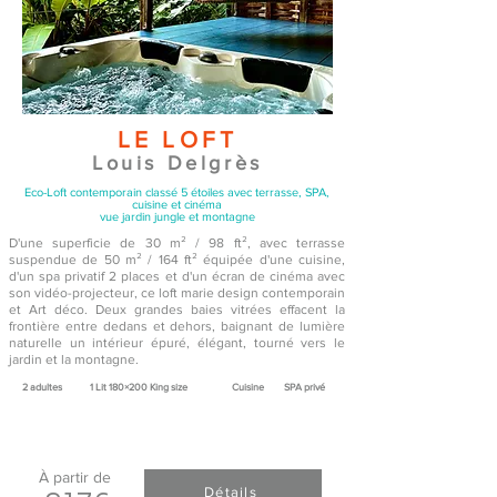
LE LOFT
Louis Delgrès
Eco-Loft contemporain classé 5 étoiles avec terrasse, SPA,
cuisine et cinéma
vue jardin jungle et montagne
D'une superficie de 30 m² / 98 ft², avec terrasse
suspendue de 50 m² / 164 ft² équipée d'une cuisine,
d'un spa privatif 2 places et d'un écran de cinéma avec
son vidéo-projecteur, ce loft marie design contemporain
et Art déco. Deux grandes baies vitrées effacent la
frontière entre dedans et dehors, baignant de lumière
naturelle un intérieur épuré, élégant, tourné vers le
jardin et la montagne.
2 adultes​
1 Lit 180×200 King size
Cuisine
SPA privé
À partir de
Détails