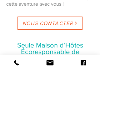
cette aventure avec vous !
NOUS CONTACTER
Seule Maison d’Hôtes
Écoresponsable de
Guadeloupe, Doublement
Labellisée
Nous sommes fiers d'être la seule
maison d'hôtes en Guadeloupe à
posséder une double certification
écologique, récompensée par les
prestigieux labels Green Key
International/Clef Verte et Esprit Parc
National, délivrés par l'Office
Français de la Biodiversité (OFB).
Notre engagement écologique est
authentique et rigoureusement